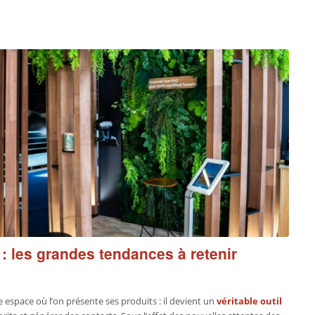
: les grandes tendances à retenir
e espace où l’on présente ses produits : il devient un
véritable outil