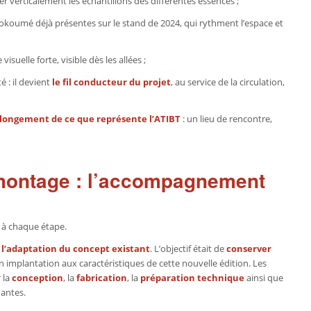
r verticalement les échantillons des différentes essences ;
n okoumé déjà présentes sur le stand de 2024, qui rythment l’espace et
uelle forte, visible dès les allées ;
 : il devient
le fil conducteur du projet
, au service de la circulation,
olongement de ce que représente l’ATIBT
: un lieu de rencontre,
 montage : l’accompagnement
 à chaque étape.
 l’adaptation du concept existant
. L’objectif était de
conserver
 implantation aux caractéristiques de cette nouvelle édition. Les
 la
conception
, la
fabrication
, la
préparation
technique
ainsi que
Nantes.