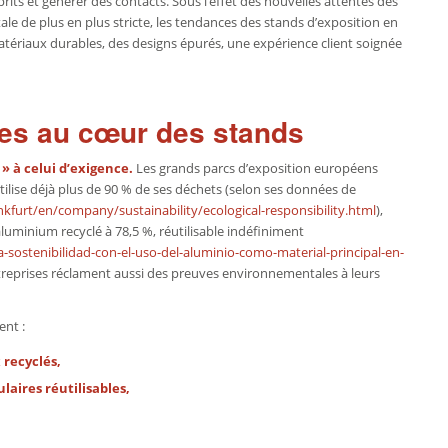
rits et générer des contacts. Sous l’effet des nouvelles attentes des
le de plus en plus stricte, les tendances des stands d’exposition en
tériaux durables, des designs épurés, une expérience client soignée
es au cœur des stands
 » à celui d’exigence.
Les grands parcs d’exposition européens
tilise déjà plus de 90 % de ses déchets (selon ses données de
furt/en/company/sustainability/ecological-responsibility.html
),
luminium recyclé à 78,5 %, réutilisable indéfiniment
-sostenibilidad-con-el-uso-del-aluminio-como-material-principal-en-
ntreprises réclament aussi des preuves environnementales à leurs
ent :
recyclés,
aires réutilisables,