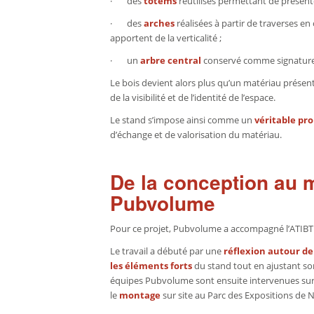
· des
totems
réutilisés permettant de présente
· des
arches
réalisées à partir de traverses e
apportent de la verticalité ;
· un
arbre central
conservé comme signature vis
Le bois devient alors plus qu’un matériau présenté
de la visibilité et de l’identité de l’espace.
Le stand s’impose ainsi comme un
véritable pr
d’échange et de valorisation du matériau.
De la conception au
Pubvolume
Pour ce projet, Pubvolume a accompagné l’ATIBT
Le travail a débuté par une
réflexion autour de
les éléments forts
du stand tout en ajustant son
équipes Pubvolume sont ensuite intervenues sur
le
montage
sur site au Parc des Expositions de 