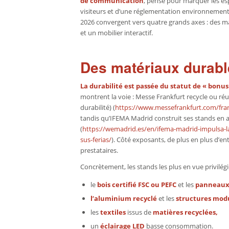
de communication
, pensé pour marquer les esp
visiteurs et d’une réglementation environnementa
2026 convergent vers quatre grands axes : des ma
et un mobilier interactif.
Des matériaux durabl
La durabilité est passée du statut de « bonus
montrent la voie : Messe Frankfurt recycle ou réu
durabilité) (
https://www.messefrankfurt.com/frank
tandis qu’IFEMA Madrid construit ses stands en a
(
https://wemadrid.es/en/ifema-madrid-impulsa-la
sus-ferias/
). Côté exposants, de plus en plus d’e
prestataires.
Concrètement, les stands les plus en vue privilégi
le
bois certifié FSC ou PEFC
et les
panneaux 
l’aluminium recyclé
et les
structures modul
les
textiles
issus de
matières recyclées,
un
éclairage LED
basse consommation.