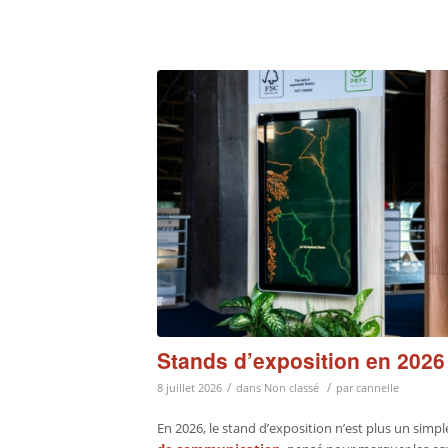
Stands d’exposition en 2026 
/
/
8 juillet 2026
dans
Non classé
par
cannelle
En 2026, le stand d’exposition n’est plus un simpl