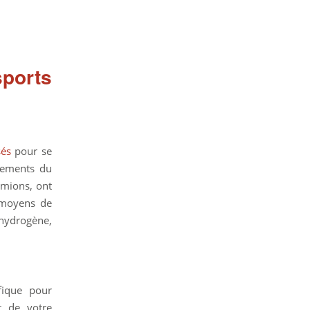
ports
sés
pour se
pements du
amions, ont
s moyens de
 hydrogène,
fique pour
t de votre