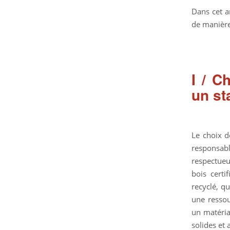
Dans cet a
de manière
I / C
un st
Le choix d
responsab
respectue
bois certi
recyclé, q
une ressou
un matériau
solides et