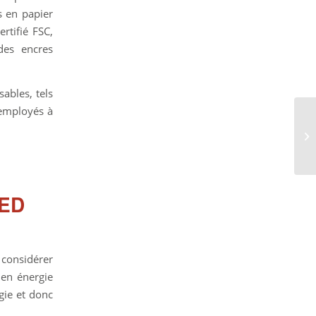
s en papier
rtifié FSC,
des encres
ables, tels
 employés à
LED
 considérer
 en énergie
gie et donc