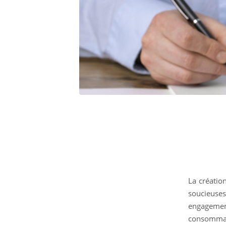
La créatio
soucieuses
engagement
consommat