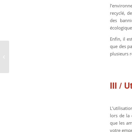
l’environn
recyclé, d
des banni
écologique
Enfin, il 
que des pa
Les dernières
plusieurs 
tendances en termes
de conception de
stands
III /
L’utilisati
lors de la
que les am
votre empr