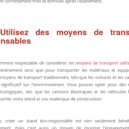
nt correctement triés et éliminés après l’événement.
Utilisez des moyens de trans
onsables
amment respectable de considérer les
moyens de transport utili
l’événement ainsi que pour transporter les matériaux et équi
 moyens de transport traditionnels, tels que les voitures et les c
significatif sur l’environnement. Vous pouvez opter pour de
écologiques, tels que les camions électriques et les véhicules
porter votre stand et vos matériaux de construction.
 créer un stand éco-responsable est non seulement béné
nement, mais c’est aussi un moyen de montrer l’engagemen