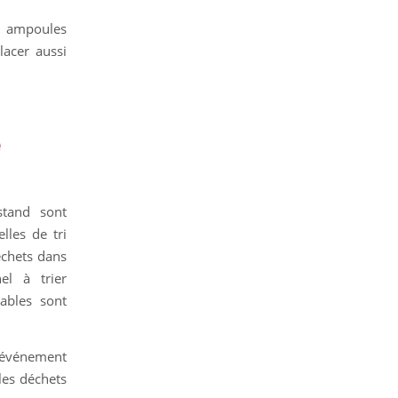
s ampoules
lacer aussi
e
stand sont
lles de tri
échets dans
el à trier
ables sont
l’événement
 les déchets