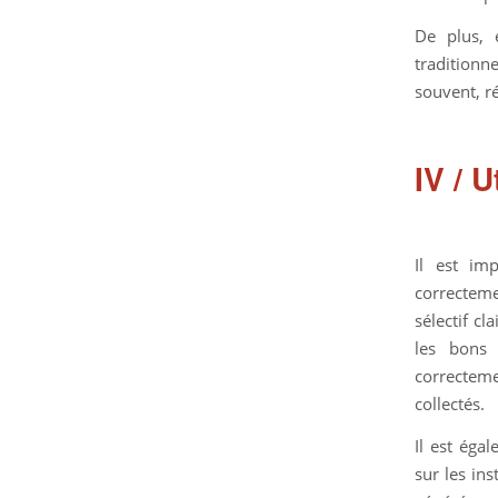
De plus, 
traditionn
souvent, ré
IV / 
Il est im
correcteme
sélectif c
les bons 
correctem
collectés.
Il est éga
sur les ins