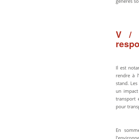
générés so
V / 
resp
Il est not
rendre à 
stand. Les
un impact 
transport 
pour trans
En somme,
l’environ