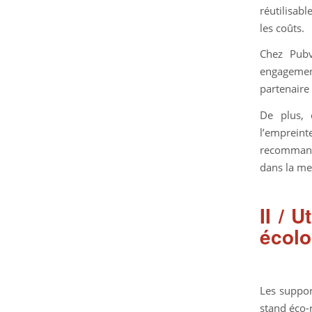
réutilisabl
les coûts.
Chez Pubv
engagemen
partenaire
De plus, 
l’empreint
recommandé
dans la me
II / 
écolo
Les suppor
stand éco-