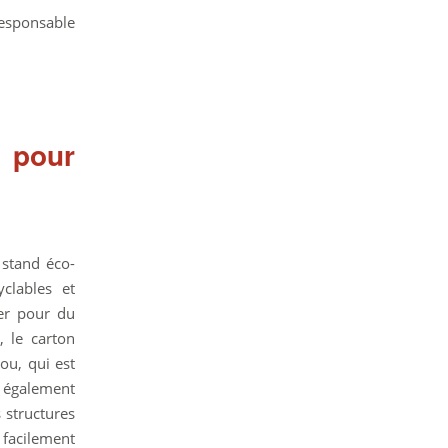
responsable
s pour
 stand éco-
clables et
er pour du
, le carton
ou, qui est
t également
s structures
 facilement